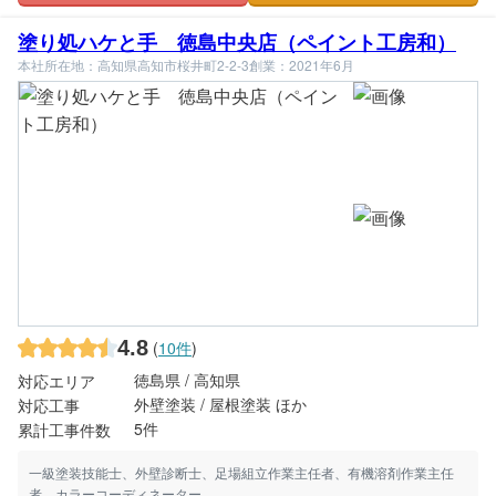
塗り処ハケと手 徳島中央店（ペイント工房和）
本社所在地：高知県高知市桜井町2-2-3
創業：2021年6月
4.8
(
10件
)
徳島県 / 高知県
対応エリア
外壁塗装 / 屋根塗装 ほか
対応工事
5件
累計工事件数
一級塗装技能士、外壁診断士、足場組立作業主任者、有機溶剤作業主任
者、カラーコーディネーター