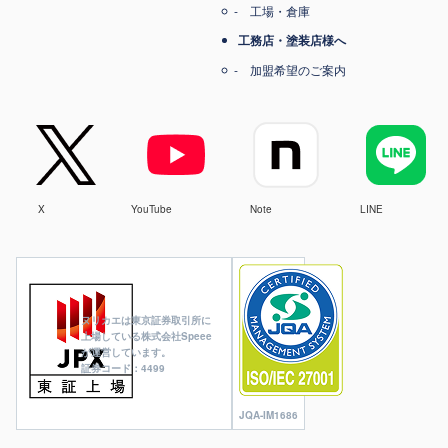
工場・倉庫
工務店・塗装店様へ
加盟希望のご案内
X
YouTube
Note
LINE
ヌリカエは東京証券取引所に
上場している株式会社Speee
が運営しています。
証券コード：4499
JQA-IM1686