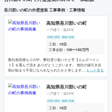
吾川郡いの町の外壁塗装 工事事例・工事情報
高知県吾川郡いの町
一戸建て / 築25年
外壁の塗装
屋根の塗装
工期：
15日
工事金額：
100〜150万円
数社相見積もりの中、弊社塗り処ハケと手【エムズペイン
ト】を選んで頂き ありがとうございます。 他社の値引き合
戦が始まり不安になられなられたかと存じます。 その際、ご
...
もっと見る
連絡いただき沢山のお話をし、悩みから解放されたこと嬉し
く思います。 弊社は安くもなく高くもない。確実に良い施工
を各お施主様にご提供させていただいてます。 安いに越した
高知県吾川郡いの町
ことはないですがちゃんと中身を見ていただき、ほんとに嬉
一戸建て / 築20年
しかったです。 僕もも嬉しくなり光触媒サービスとおおばん
振る舞いしちゃいましたね（笑） 施工が完了すれば終わりで
外壁の塗装
屋根の塗装
はなく。保証もあります。 これからがほんとのお付き合いが
工期：
15日