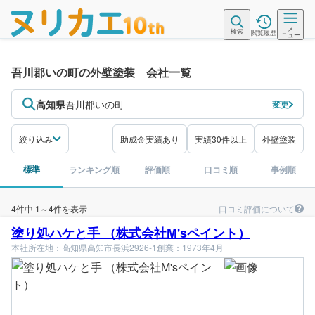
メ
検索
閲覧履歴
ニュー
吾川郡いの町の外壁塗装 会社一覧
高知県
吾川郡いの町
変更
絞り込み
助成金実績あり
実績30件以上
外壁塗装
標準
ランキング順
評価順
口コミ順
事例順
口コミ評価について
4件中 1～4件を表示
塗り処ハケと手 （株式会社M'sペイント）
本社所在地：高知県高知市長浜2926-1
創業：1973年4月