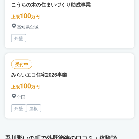
こうちの木の住まいづくり助成事業
100
上限
万円
高知県全域
外壁
受付中
みらいエコ住宅2026事業
100
上限
万円
全国
外壁
屋根
吾川郡いの町で外壁塗装の口コミ・体験談