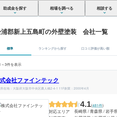
助成金を探す
相場を調べる
相談する
松浦郡新上五島町の外壁塗装 会社一覧
標準
ランキングから探す
口コミ評価が高い順
 1～3件を表示
式会社ファインテック
所在地：大阪府大阪市中央区農人橋2-4-1 11F
創業：2000年4月
4.1
(
481件
)
長崎県 / 青森県 / 岩手
対応エリア