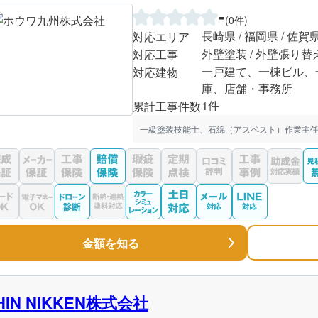
-
(0件)
長崎県 / 福岡県 / 佐賀
対応エリア
外壁塗装 / 外壁張り替
対応工事
一戸建て、一棟ビル、
対応建物
庫、店舗・事務所
1件
累計工事件数
一級塗装技能士、石綿（アスベスト）作業主
金額を知る
HIN NIKKEN株式会社