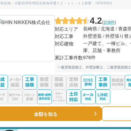
社所在地：大阪府堺市堺区出島海岸通り２－１１－１２
創業：1970年9月
4.2
(
318件
)
長崎県 / 北海道 / 青森
対応エリア
外壁塗装 / 外壁張り替
対応工事
一戸建て、一棟ビル、
対応建物
庫、店舗・事務所
978件
累計工事件数
一級塗装技能士、外壁診断士、二級塗装技能士
金額を知る