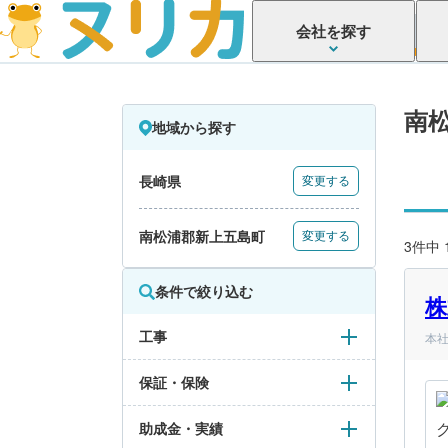
会社を探す
南
地域から探す
長崎県
変更する
南松浦郡新上五島町
変更する
3件中
条件で絞り込む
株
工事
本社
保証・保険
助成金・実績