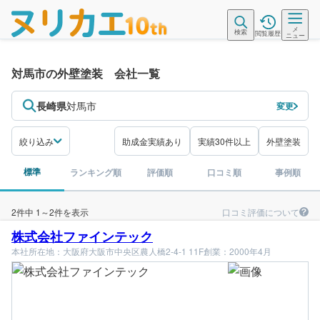
メ
検索
閲覧履歴
ニュー
対馬市の外壁塗装 会社一覧
長崎県
対馬市
変更
絞り込み
助成金実績あり
実績30件以上
外壁塗装
標準
ランキング順
評価順
口コミ順
事例順
口コミ評価について
2件中 1～2件を表示
株式会社ファインテック
本社所在地：大阪府大阪市中央区農人橋2-4-1 11F
創業：2000年4月