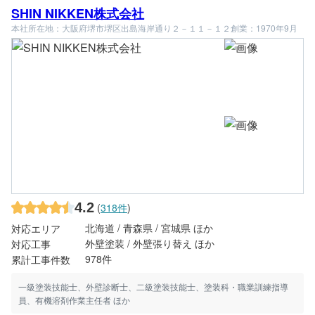
SHIN NIKKEN株式会社
本社所在地：大阪府堺市堺区出島海岸通り２－１１－１２
創業：1970年9月
4.2
(
318件
)
北海道 / 青森県 / 宮城県 ほか
対応エリア
外壁塗装 / 外壁張り替え ほか
対応工事
978件
累計工事件数
一級塗装技能士、外壁診断士、二級塗装技能士、塗装科・職業訓練指導
員、有機溶剤作業主任者 ほか