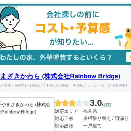
まざきかわら (株式会社Rainbow Bridge)
所在地：福井県鯖江市鯖江市下新庄町53-26 事務所ショールーム：鯖江市柳町1丁目
3.0
(
2件
)
福井県
対応エリア
屋根張り替え / 雨漏り
対応工事
一戸建て
対応建物