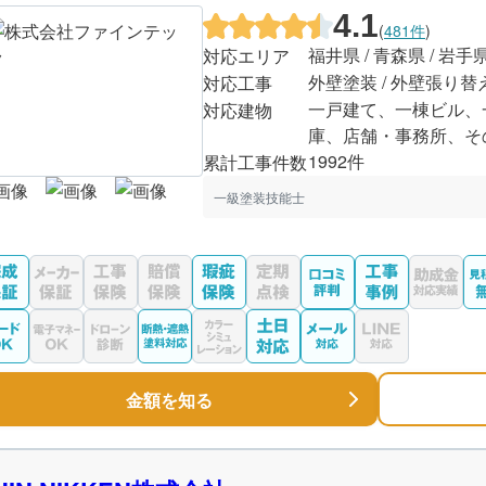
4.1
(
481件
)
福井県 / 青森県 / 岩手
対応エリア
外壁塗装 / 外壁張り替
対応工事
一戸建て、一棟ビル、
対応建物
庫、店舗・事務所、そ
1992件
累計工事件数
一級塗装技能士
金額を知る