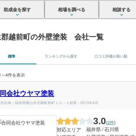
助成金を探す
相場を調べる
相談する
生郡越前町の外壁塗装 会社一覧
標準
ランキングから探す
口コミ評価が高い順
 1～4件を表示
同会社ウヤマ塗装
社所在地：福井県勝山市北郷町新町１０－１
創業：2013年4月
3.0
(
2件
)
福井県 / 石川県
対応エリア