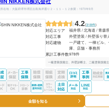
HIN NIKKEN株式会社
社所在地：大阪府堺市堺区出島海岸通り２－１１－１２
創業：1970年9月
4.2
(
318件
)
福井県 / 北海道 / 青森
対応エリア
外壁塗装 / 外壁張り替
対応工事
一戸建て、一棟ビル、
対応建物
庫、店舗・事務所
978件
累計工事件数
一級塗装技能士、外壁診断士、二級塗装技能士
金額を知る