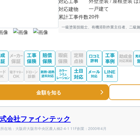
外壁塗装 / 屋根塗装 ほ
対応工事
一戸建て
対応建物
20件
累計工事件数
一級塗装技能士、有機溶剤作業主任者、二級
金額を知る
式会社ファインテック
所在地：大阪府大阪市中央区農人橋2-4-1 11F
創業：2000年4月