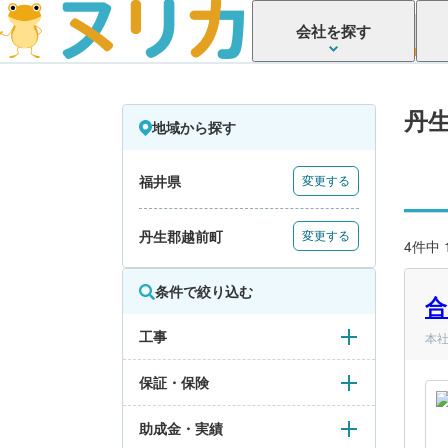
会社を探す
丹
地域から探す
福井県
変更する
丹生郡越前町
変更する
4件中
条件で絞り込む
合
工事
本
保証・保険
助成金・実績