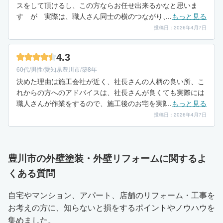
スをして頂けるし、この方ならお任せ出来るかなと思いま
す が 実際は、職人さん同士の横のつながり、情報共有が
...
もっと見る
全く無く不安だったため 知り合いには紹介できない、私の
投稿日：2026年4月7日
失敗談としてならお話し出来る程度かな、安くは無い工事費
用なのでもっとプロ意識を持っていただけたら良いのになと
4.3
思います。
60代/男性/愛知県豊川市/築8年
決めた理由は施工会社が近く、社長さんの人柄の良い所、こ
れからの方へのアドバイスは、社長さんが良くても実際には
職人さんが作業をするので、施工後のお宅を実際見せていた
...
もっと見る
だき、家主さんにお話しをうかがうのが一番だと思います。
投稿日：2026年4月7日
豊川市の外壁塗装・外壁リフォームに関するよ
くある質問
自宅やマンション、アパート、店舗のリフォーム・工事を
お考えの方に、知らないと損をするポイントやノウハウを
集めました。