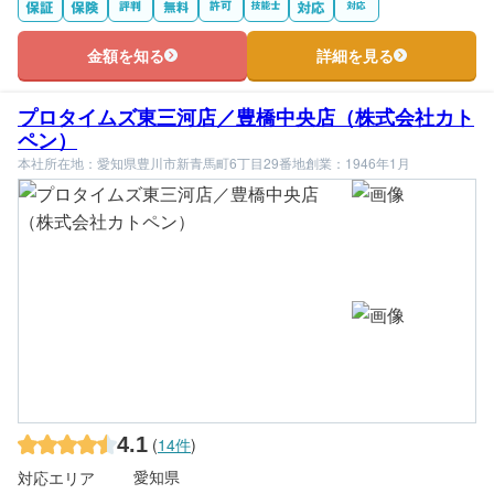
金額を知る
詳細を見る
プロタイムズ東三河店／豊橋中央店（株式会社カト
ペン）
本社所在地：愛知県豊川市新青馬町6丁目29番地
創業：1946年1月
4.1
(
14件
)
愛知県
対応エリア