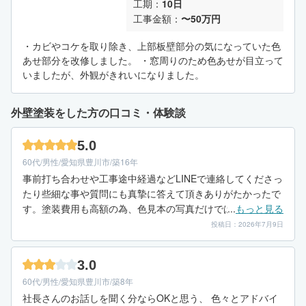
工期：
10日
工事金額：
〜50万円
・カビやコケを取り除き、上部板壁部分の気になっていた色
あせ部分を改修しました。 ・窓周りのため色あせが目立って
いましたが、外観がきれいになりました。
外壁塗装をした方の口コミ・体験談
5.0
60代/男性/愛知県豊川市/築16年
事前打ち合わせや工事途中経過などLINEで連絡してくださっ
たり些細な事や質問にも真摯に答えて頂きありがたかったで
す。塗装費用も高額の為、色見本の写真だけでは中々決めら
...
もっと見る
れず色々とアドバイスもしてもらい自分達の納得の外壁の仕
投稿日：2026年7月9日
上がりでとても満足しています。
3.0
60代/男性/愛知県豊川市/築8年
社長さんのお話しを聞く分ならOKと思う、 色々とアドバイ