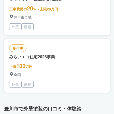
20
工事費用の
%（上限20万円）
豊川市全域
外壁
屋根
受付中
みらいエコ住宅2026事業
100
上限
万円
全国
外壁
屋根
豊川市で外壁塗装の口コミ・体験談