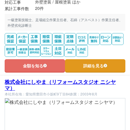
外壁塗装 / 屋根塗装 ほか
対応工事
20件
累計工事件数
一級塗装技能士、足場組立作業主任者、石綿（アスベスト）作業主任者、
外壁劣化診断士
金額を知る
詳細を見る
株式会社にしやま（リフォームスタジオ ニシヤ
マ）
本社所在地：愛知県豊田市小坂町9丁目84
創業：2003年8月