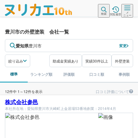
メ
検索
閲覧履歴
ニュー
豊川市の外壁塗装 会社一覧
愛知県
豊川市
変更
絞り込み
助成金実績あり
実績30件以上
外壁塗装
標準
ランキング順
評価順
口コミ順
事例順
口コミ評価について
12件中 1～12件を表示
株式会社参邑
本社所在地：愛知県豊川市大崎町上金居場53番地
創業：2014年4月