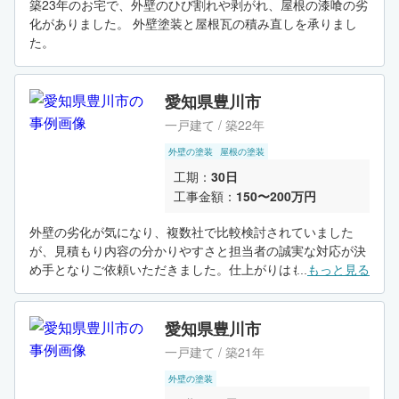
築23年のお宅で、外壁のひび割れや剥がれ、屋根の漆喰の劣
化がありました。 外壁塗装と屋根瓦の積み直しを承りまし
た。
愛知県豊川市
一戸建て / 築22年
外壁の塗装
屋根の塗装
工期：
30日
工事金額：
150〜200万円
外壁の劣化が気になり、複数社で比較検討されていました
が、見積もり内容の分かりやすさと担当者の誠実な対応が決
め手となりご依頼いただきました。仕上がりはもちろん、安
...
もっと見る
心して任せられた点にもご満足いただき、信頼関係を大切に
した施工となりました。
愛知県豊川市
一戸建て / 築21年
外壁の塗装