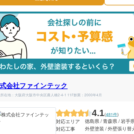
式会社ファインテック
所在地：大阪府大阪市中央区農人橋2-4-1 11F
創業：2000年4月
4.1
(
481件
)
徳島県 / 青森県 / 岩手
対応エリア
外壁塗装 / 外壁張り替
対応工事