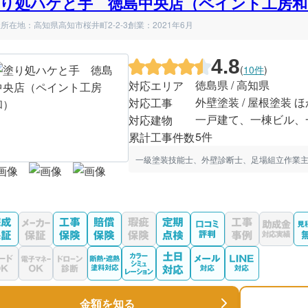
り処ハケと手 徳島中央店（ペイント工房和
所在地：高知県高知市桜井町2-2-3
創業：2021年6月
4.8
(
10件
)
徳島県 / 高知県
対応エリア
外壁塗装 / 屋根塗装 ほ
対応工事
一戸建て、一棟ビル、
対応建物
5件
累計工事件数
一級塗装技能士、外壁診断士、足場組立作業主
金額を知る