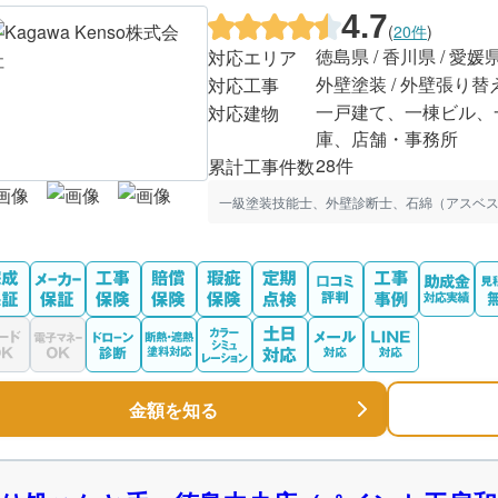
4.7
(
20件
)
徳島県 / 香川県 / 愛媛
対応エリア
外壁塗装 / 外壁張り替
対応工事
一戸建て、一棟ビル、
対応建物
庫、店舗・事務所
28件
累計工事件数
一級塗装技能士、外壁診断士、石綿（アスベス
金額を知る