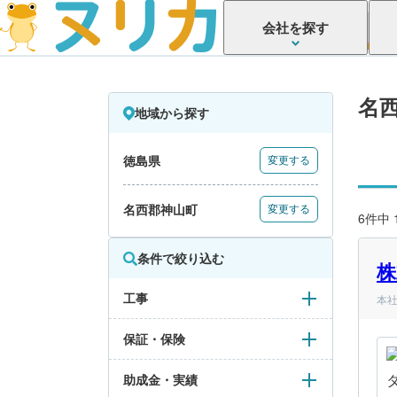
会社を探す
名
地域から探す
徳島県
変更する
名西郡神山町
変更する
6件中
条件で絞り込む
株
工事
本社
保証・保険
助成金・実績