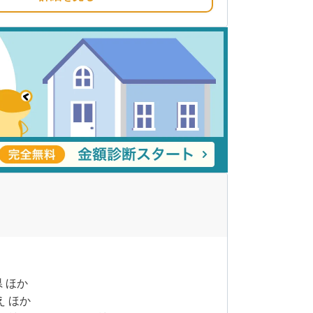
県 ほか
え ほか