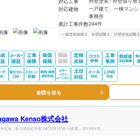
外壁塗装 / 外壁張り替
対応工事
一戸建て、一棟マンシ
対応建物
事務所
244件
累計工事件数
一級塗装技能士、外壁診断士、外壁劣化診断士
金額を知る
agawa Kenso株式会社
所在地：香川県高松市香川町大野1538-10
創業：2019年4月