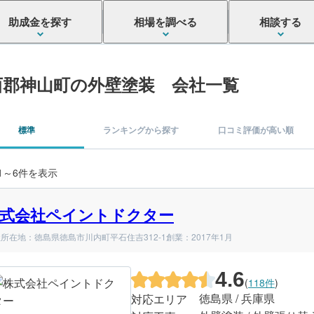
助成金を探す
相場を調べる
相談する
西郡神山町の外壁塗装 会社一覧
標準
ランキングから探す
口コミ評価が高い順
 1～6件を表示
式会社ペイントドクター
所在地：徳島県徳島市川内町平石住吉312-1
創業：2017年1月
4.6
(
118件
)
徳島県 / 兵庫県
対応エリア