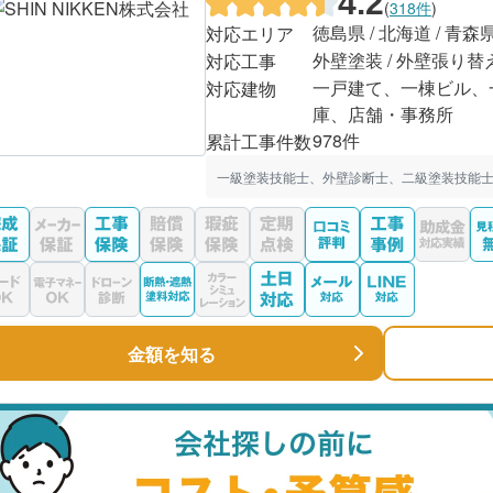
4.2
(
318件
)
徳島県 / 北海道 / 青森
対応エリア
外壁塗装 / 外壁張り替
対応工事
一戸建て、一棟ビル、
対応建物
庫、店舗・事務所
978件
累計工事件数
一級塗装技能士、外壁診断士、二級塗装技能士
金額を知る