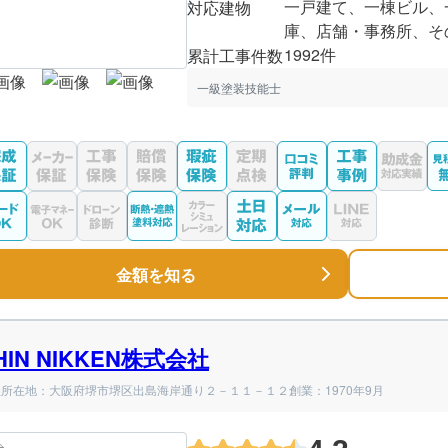
一戸建て、一棟ビル、
対応建物
庫、店舗・事務所、そ
1992件
累計工事件数
一級塗装技能士
金額を知る
HIN NIKKEN株式会社
社所在地：大阪府堺市堺区出島海岸通り２－１１－１２
創業：1970年9月