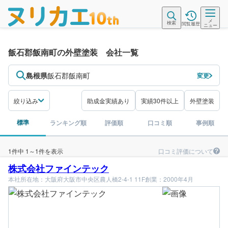
メ
検索
閲覧履歴
ニュー
飯石郡飯南町の外壁塗装 会社一覧
島根県
飯石郡飯南町
変更
絞り込み
助成金実績あり
実績30件以上
外壁塗装
標準
ランキング順
評価順
口コミ順
事例順
口コミ評価について
1件中 1～1件を表示
株式会社ファインテック
本社所在地：大阪府大阪市中央区農人橋2-4-1 11F
創業：2000年4月