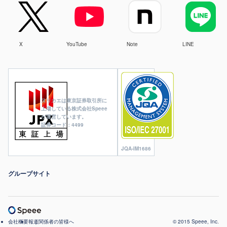
X
YouTube
Note
LINE
ヌリカエは東京証券取引所に
上場している株式会社Speee
が運営しています。
証券コード：4499
JQA-IM1686
グループサイト
会社概要
報道関係者の皆様へ
© 2015 Speee, Inc.