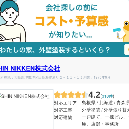
HIN NIKKEN株式会社
社所在地：大阪府堺市堺区出島海岸通り２－１１－１２
創業：1970年9月
4.2
(
318件
)
島根県 / 北海道 / 青森
対応エリア
外壁塗装 / 外壁張り替
対応工事
一戸建て、一棟ビル、
対応建物
庫、店舗・事務所