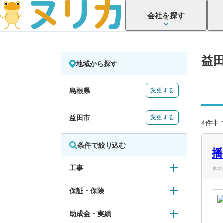
会社を探す
益
地域から探す
島根県
変更する
益田市
変更する
4件中
条件で絞り込む
播
工事
本社
保証・保険
助成金・実績