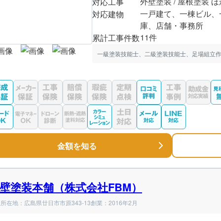
外壁塗装 / 屋根塗装 ほ
対応工事
一戸建て、一棟ビル、
対応建物
庫、店舗・事務所
11件
累計工事件数
一級塗装技能士、二級塗装技能士、足場組立作
金額を知る
壁塗装本舗（株式会社FBM）
所在地：広島県廿日市市原343-13
創業：2016年2月