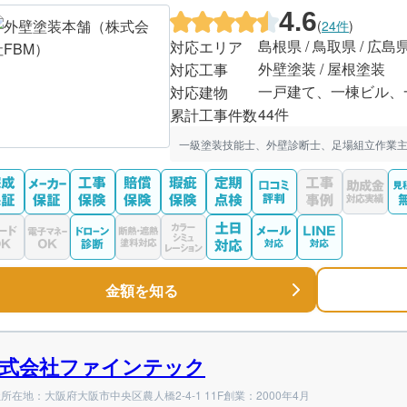
4.6
(
24件
)
島根県 / 鳥取県 / 広島
対応エリア
外壁塗装 / 屋根塗装
対応工事
一戸建て、一棟ビル、
対応建物
44件
累計工事件数
一級塗装技能士、外壁診断士、足場組立作業主
金額を知る
式会社ファインテック
所在地：大阪府大阪市中央区農人橋2-4-1 11F
創業：2000年4月