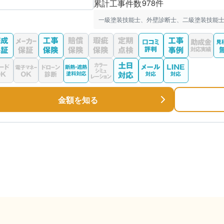
978件
累計工事件数
一級塗装技能士、外壁診断士、二級塗装技能士
金額を知る