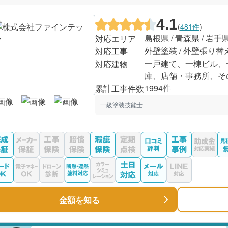
4.1
(
481件
)
島根県 / 青森県 / 岩手
対応エリア
外壁塗装 / 外壁張り替
対応工事
一戸建て、一棟ビル、
対応建物
庫、店舗・事務所、そ
1994件
累計工事件数
一級塗装技能士
金額を知る