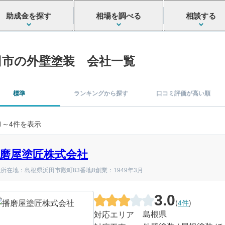
助成金を探す
相場を調べる
相談する
田市の外壁塗装 会社一覧
標準
ランキングから探す
口コミ評価が高い順
 1～4件を表示
磨屋塗匠株式会社
所在地：島根県浜田市殿町83番地8
創業：1949年3月
3.0
(
4件
)
島根県
対応エリア