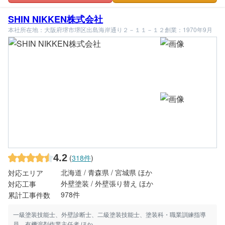
SHIN NIKKEN株式会社
本社所在地：大阪府堺市堺区出島海岸通り２－１１－１２
創業：1970年9月
4.2
(
318件
)
北海道 / 青森県 / 宮城県 ほか
対応エリア
外壁塗装 / 外壁張り替え ほか
対応工事
978件
累計工事件数
一級塗装技能士、外壁診断士、二級塗装技能士、塗装科・職業訓練指導
員、有機溶剤作業主任者 ほか