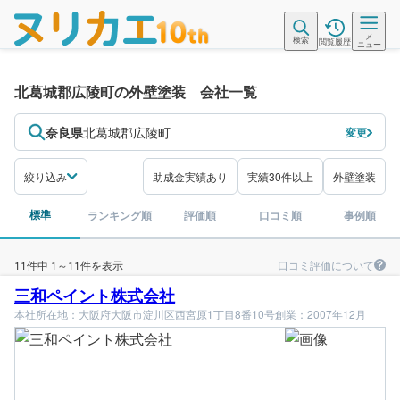
メ
検索
閲覧履歴
ニュー
北葛城郡広陵町の外壁塗装 会社一覧
奈良県
北葛城郡広陵町
変更
絞り込み
助成金実績あり
実績30件以上
外壁塗装
標準
ランキング順
評価順
口コミ順
事例順
口コミ評価について
11件中 1～11件を表示
三和ペイント株式会社
本社所在地：大阪府大阪市淀川区西宮原1丁目8番10号
創業：2007年12月