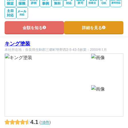
金額を知る
詳細を見る
キング塗装
本社所在地：奈良県生駒郡三郷町勢野西2-5-43-5
創業：2000年1月
4.1
(
18件
)