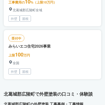
10
工事費用の
%（上限10万円）
北葛城郡広陵町全域
外壁
屋根
受付中
みらいエコ住宅2026事業
100
上限
万円
全国
外壁
屋根
北葛城郡広陵町で外壁塗装の口コミ・体験談
北葛城郡広陵町の外壁塗装 工事事例・工事情報