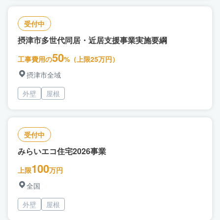
受付中
摂津市多世代同居・近居支援事業実施要綱
50
工事費用の
%（上限25万円）
摂津市全域
外壁
屋根
受付中
みらいエコ住宅2026事業
100
上限
万円
全国
外壁
屋根