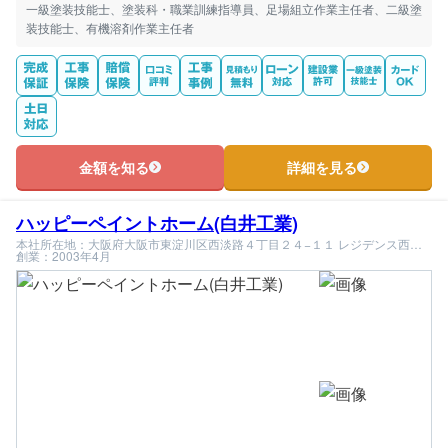
一級塗装技能士、塗装科・職業訓練指導員、足場組立作業主任者、二級塗
装技能士、有機溶剤作業主任者
金額を知る
詳細を見る
ハッピーペイントホーム(白井工業)
本社所在地：大阪府大阪市東淀川区西淡路４丁目２４−１１ レジデンス西淡
路 401
創業：2003年4月