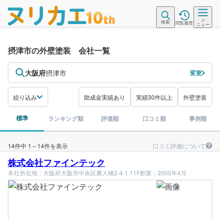
メ
検索
閲覧履歴
ニュー
摂津市の外壁塗装 会社一覧
大阪府
摂津市
変更
絞り込み
助成金実績あり
実績30件以上
外壁塗装
標準
ランキング順
評価順
口コミ順
事例順
口コミ評価について
14件中 1～14件を表示
株式会社ファインテック
本社所在地：大阪府大阪市中央区農人橋2-4-1 11F
創業：2000年4月