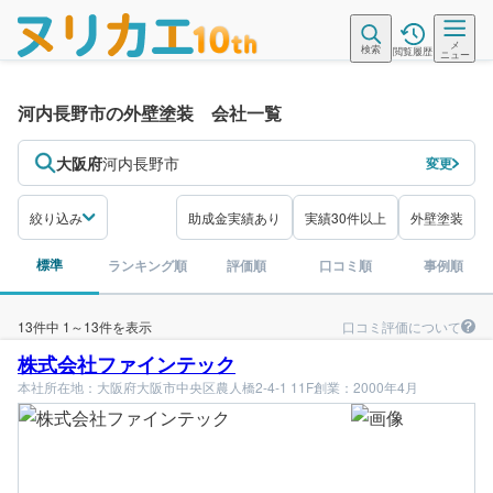
メ
検索
閲覧履歴
ニュー
河内長野市の外壁塗装 会社一覧
大阪府
河内長野市
変更
絞り込み
助成金実績あり
実績30件以上
外壁塗装
標準
ランキング順
評価順
口コミ順
事例順
口コミ評価について
13件中 1～13件を表示
株式会社ファインテック
本社所在地：大阪府大阪市中央区農人橋2-4-1 11F
創業：2000年4月