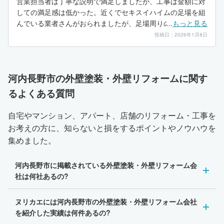
営業担当者は丁寧な説明で満足しましたが、工事は金額に対
しての満足感は低かった。近くでセキスイハイムの足場を組
んでいる業者さんがおられましたが、足場周りの幕も新品の
...
もっと見る
ように綺麗なものであったが、こちらの方はくたびれた感が
投稿日：2026年1月8日
ある古い幕だったので、価格の割に複雑な思いでした。
河内長野市の外壁塗装・外壁リフォームに関す
るよくある質問
自宅やマンション、アパート、店舗のリフォーム・工事を
お考えの方に、知らないと損をするポイントやノウハウを
集めました。
河内長野市に掲載されている外壁塗装・外壁リフォーム会
社は何社あるの?
ヌリカエには河内長野市の外壁塗装・外壁リフォーム会社
を紹介した実績は何件あるの?