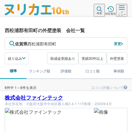
メ
検索
閲覧履歴
ニュー
西松浦郡有田町の外壁塗装 会社一覧
佐賀県
西松浦郡有田町
変更
絞り込み
助成金実績あり
実績30件以上
外壁塗装
標準
ランキング順
評価順
口コミ順
事例順
口コミ評価について
6件中 1～6件を表示
株式会社ファインテック
本社所在地：大阪府大阪市中央区農人橋2-4-1 11F
創業：2000年4月