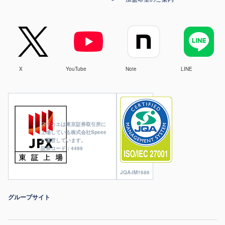
X
YouTube
Note
LINE
ヌリカエは東京証券取引所に
上場している株式会社Speee
が運営しています。
証券コード：4499
JQA-IM1686
グループサイト