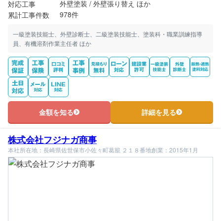
外壁塗装 / 外壁張り替え ほか
対応工事
978件
累計工事件数
一級塗装技能士、外壁診断士、二級塗装技能士、塗装科・職業訓練指導
員、有機溶剤作業主任者 ほか
金額を知る
詳細を見る
株式会社フジナガ商事
本社所在地：長崎県佐世保市小佐々町葛籠 ２１８番地
創業：2015年1月