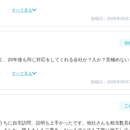
すべて見る
投稿日：2025年09月
4
5
仕上がり
満足度
契
く、20年後も同じ対応をしてくれる会社か？人か？見極めない
すべて見る
投稿日：2025年09月
5
4
金額感
担当者
工
うちに自宅訪問、説明も上手かったです。他社さんも相当数見
しました。職人さんも二重丸。お一人でとても丁寧に施工して