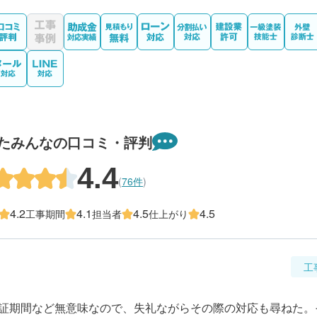
たみんなの口コミ・評判
4.4
(
76件
)
4.2
4.1
4.5
4.5
工事期間
担当者
仕上がり
工
保証期間など無意味なので、失礼ながらその際の対応も尋ねた。