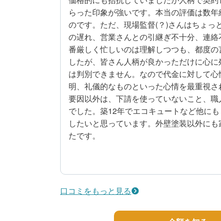
らった印象が強いです。本当の評価は数年
のです。ただ、現場監督(？)さんはちょっ
の遅れ、営業さんとの引継ぎ不十分、連絡
番厳しく忙しいのは理解しつつも、都度の
したが、皆さん人柄が良かっただけに心に
は判別できません。なので代金に対して心
明、礼儀的なものといった心情を最重視さ
要因以外は、下請を使っていないこと、職
でした。築12年でエコキュートなど他に
したいと思っています。外壁塗装以外にも
たです。
2
工事期間
50代/男性/一戸建て
口コミをもっと見る
エリア：神奈川県横浜市港北区
築年数：12年