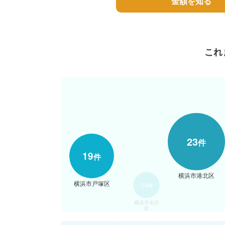
金額を知る
これ
13
件
横浜市保
土ケ谷区
23
件
19
件
14
件
横浜市港北区
横浜市戸塚区
横浜市金沢
区