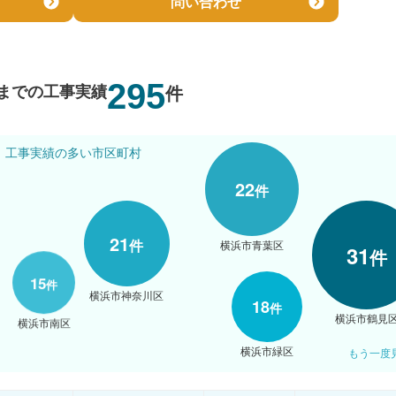
問い合わせ
295
までの工事実績
件
工事実績の多い市区町村
22
件
21
件
横浜市青葉区
31
件
15
件
横浜市神奈川区
18
件
横浜市鶴見
横浜市南区
横浜市緑区
もう一度