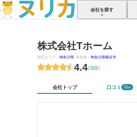
会社を探す
株式会社Tホーム
対応エリア：
神奈川県
所在地：
神奈川県横浜市
4.4
(
76件
)
会社トップ
口コミ
76
件
かがでしたか？
してみましょう