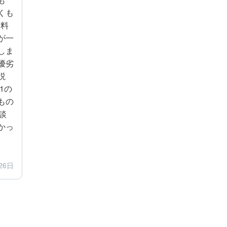
くも
資料
が一
しま
優劣
説
1の
もの
談
かっ
26日