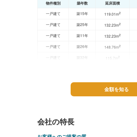
物件種別
築年数
延床面積
一戸建て
築15年
2
119.01m
一戸建て
築25年
2
132.23m
一戸建て
築11年
2
132.23m
一戸建て
築26年
2
148.76m
一戸建て
築32年
2
115.7m
金額を知る
会社の特長
お客様へのご提案の質