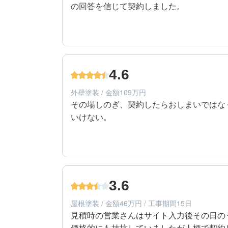
の回答を信じて契約しました。
5
工事期間
60代/男性/一戸建て
エリア：神奈川県横浜市都筑区
4.6
築年数：14年
外壁塗装 / 金額109万円
その場しのぎ、契約したらおしまいではな
いけない。
5
提案内容
60代/男性/一戸建て
エリア：神奈川県横浜市都筑区
3.6
築年数：14年
屋根塗装 / 金額46万円 / 工事期間15日
見積時の営業さんはサイト入力後その日の
価格的にも拮抗していましたが人柄で契約