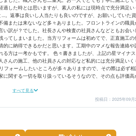
経過した時とは思いますが、素人の私には現時点で充分満足い
と...。返事は良いし人当たりも良いのですが、お願いしていた
不備または来ないなど多々ありました。フロントラインの職員
言い訳が？でした。社長さんや検査の社員さんなどともお会い
残ってしまいました。当方リフォームは初めてで、正直施工の
情的に納得できるかだと思います。工期中のマメな報告連絡や
れる方は一考かもです。 色々書きましたが、上記の星マイナス
人さんの施工、他の社員さんの対応など私的には充分満足いく
もリフォームしたいところが多々ありますので、その際は必ず相
家に関する一切を取り扱っているそうなので、その点も評価高
すべて見る
投稿日：2025年09月
5
4
仕上がり
満足度